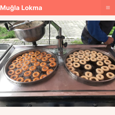
İçeriğe
Muğla Lokma
Me
atla